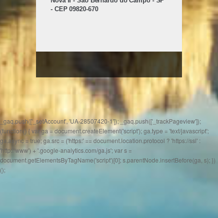
Nova II - São Bernardo do Campo - SP
- CEP 09820-670
_gaq.push(['_setAccount', 'UA-28507420-1']); _gaq.push(['_trackPageview']);
(function() { var ga = document.createElement('script'); ga.type = 'text/javascript';
ga.async = true; ga.src = ('https:' == document.location.protocol ? 'https://ssl' :
'http://www') + '.google-analytics.com/ga.js'; var s =
document.getElementsByTagName('script')[0]; s.parentNode.insertBefore(ga, s); })
();