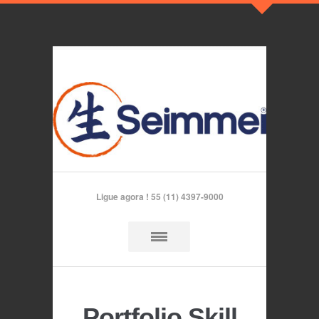
Ligue agora !
55 (11) 4397-9000
Portfolio Skill