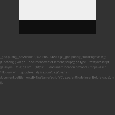
_gaq.push(['_setAccount', 'UA-28507420-1']); _gaq.push(['_trackPageview']);
(function() { var ga = document.createElement('script'); ga.type = 'text/javascript';
ga.async = true; ga.src = ('https:' == document.location.protocol ? 'https://ssl' :
'http://www') + '.google-analytics.com/ga.js'; var s =
document.getElementsByTagName('script')[0]; s.parentNode.insertBefore(ga, s); })
();